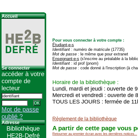
Accueil
Pour vous connecter à votre compte :
Étudiant-e-s
Identifiant
: numéro de matricule (17735)
Mot de passe
: le même que pour extranet
Enseignant-e-s
(s'inscrire au préalable à la bibl
Identifiant
: id prof (pnom)
Se connecter
Mot de passe
: code donné à l'inscription (à cha
accéder à votre
compte de
Horaire de la bibliothèque :
lecteur
Lundi, mardi et jeudi : ouverte de 
Mercredi et vendredi : ouverte de 
TOUS LES JOURS : fermée de 11
Mot de passe
oublié ?
Règlement de la bibliothèque
Adresse
A partir de cette page vous p
Bibliothèque
Retourner au premier écran avec les dernières notices...
HE2B-Defré