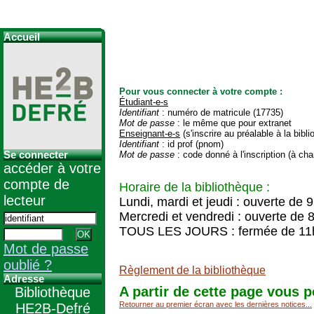
Accueil
Pour vous connecter à votre compte :
Étudiant-e-s
Identifiant
: numéro de matricule (17735)
Mot de passe
: le même que pour extranet
Enseignant-e-s
(s'inscrire au préalable à la bibl
Identifiant
: id prof (pnom)
Se connecter
Mot de passe
: code donné à l'inscription (à cha
accéder à votre
compte de
Horaire de la bibliothèque :
lecteur
Lundi, mardi et jeudi : ouverte de 
Mercredi et vendredi : ouverte de 
TOUS LES JOURS : fermée de 11
Mot de passe
oublié ?
Règlement de la bibliothèque
Adresse
A partir de cette page vous p
Bibliothèque
Retourner au premier écran avec les dernières notices...
HE2B-Defré