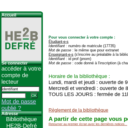
Accueil
Pour vous connecter à votre compte :
Étudiant-e-s
Identifiant
: numéro de matricule (17735)
Mot de passe
: le même que pour extranet
Enseignant-e-s
(s'inscrire au préalable à la bibl
Identifiant
: id prof (pnom)
Se connecter
Mot de passe
: code donné à l'inscription (à cha
accéder à votre
compte de
Horaire de la bibliothèque :
lecteur
Lundi, mardi et jeudi : ouverte de 
Mercredi et vendredi : ouverte de 
TOUS LES JOURS : fermée de 11
Mot de passe
oublié ?
Règlement de la bibliothèque
Adresse
A partir de cette page vous p
Bibliothèque
Retourner au premier écran avec les dernières notices...
HE2B-Defré