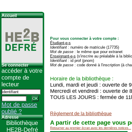
Accueil
Pour vous connecter à votre compte :
Étudiant-e-s
Identifiant
: numéro de matricule (17735)
Mot de passe
: le même que pour extranet
Enseignant-e-s
(s'inscrire au préalable à la bibl
Identifiant
: id prof (pnom)
Se connecter
Mot de passe
: code donné à l'inscription (à cha
accéder à votre
compte de
Horaire de la bibliothèque :
lecteur
Lundi, mardi et jeudi : ouverte de 
Mercredi et vendredi : ouverte de 
TOUS LES JOURS : fermée de 11
Mot de passe
oublié ?
Règlement de la bibliothèque
Adresse
A partir de cette page vous p
Bibliothèque
Retourner au premier écran avec les dernières notices...
HE2B-Defré