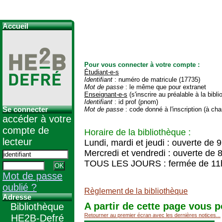
Accueil
Pour vous connecter à votre compte :
Étudiant-e-s
Identifiant
: numéro de matricule (17735)
Mot de passe
: le même que pour extranet
Enseignant-e-s
(s'inscrire au préalable à la bibl
Identifiant
: id prof (pnom)
Se connecter
Mot de passe
: code donné à l'inscription (à cha
accéder à votre
compte de
Horaire de la bibliothèque :
lecteur
Lundi, mardi et jeudi : ouverte de 
Mercredi et vendredi : ouverte de 
TOUS LES JOURS : fermée de 11
Mot de passe
oublié ?
Règlement de la bibliothèque
Adresse
A partir de cette page vous p
Bibliothèque
Retourner au premier écran avec les dernières notices...
HE2B-Defré