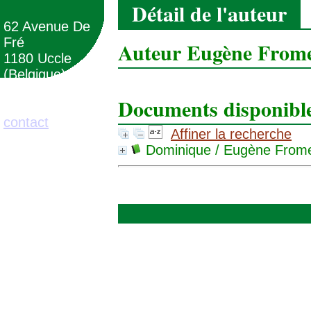
Détail de l'auteur
62 Avenue De
Fré
Auteur Eugène From
1180 Uccle
(Belgique)
Documents disponibles
02/373.71.11
contact
Affiner la recherche
Dominique
/ Eugène Frome