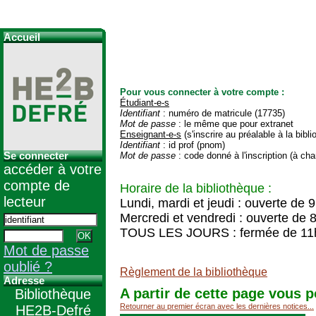
Accueil
Pour vous connecter à votre compte :
Étudiant-e-s
Identifiant
: numéro de matricule (17735)
Mot de passe
: le même que pour extranet
Enseignant-e-s
(s'inscrire au préalable à la bibl
Identifiant
: id prof (pnom)
Se connecter
Mot de passe
: code donné à l'inscription (à cha
accéder à votre
compte de
Horaire de la bibliothèque :
lecteur
Lundi, mardi et jeudi : ouverte de 
Mercredi et vendredi : ouverte de 
TOUS LES JOURS : fermée de 11
Mot de passe
oublié ?
Règlement de la bibliothèque
Adresse
A partir de cette page vous p
Bibliothèque
Retourner au premier écran avec les dernières notices...
HE2B-Defré