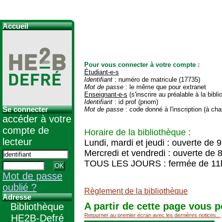
Accueil
Pour vous connecter à votre compte :
Étudiant-e-s
Identifiant
: numéro de matricule (17735)
Mot de passe
: le même que pour extranet
Enseignant-e-s
(s'inscrire au préalable à la bibl
Identifiant
: id prof (pnom)
Se connecter
Mot de passe
: code donné à l'inscription (à cha
accéder à votre
compte de
Horaire de la bibliothèque :
lecteur
Lundi, mardi et jeudi : ouverte de 
Mercredi et vendredi : ouverte de 
TOUS LES JOURS : fermée de 11
Mot de passe
oublié ?
Règlement de la bibliothèque
Adresse
A partir de cette page vous p
Bibliothèque
Retourner au premier écran avec les dernières notices...
HE2B-Defré