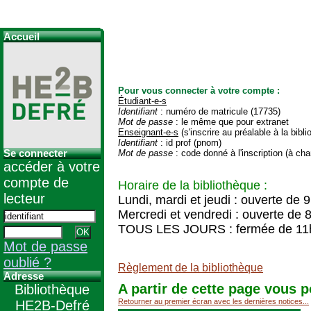
Accueil
Pour vous connecter à votre compte :
Étudiant-e-s
Identifiant
: numéro de matricule (17735)
Mot de passe
: le même que pour extranet
Enseignant-e-s
(s'inscrire au préalable à la bibl
Identifiant
: id prof (pnom)
Se connecter
Mot de passe
: code donné à l'inscription (à cha
accéder à votre
compte de
Horaire de la bibliothèque :
lecteur
Lundi, mardi et jeudi : ouverte de 
Mercredi et vendredi : ouverte de 
TOUS LES JOURS : fermée de 11
Mot de passe
oublié ?
Règlement de la bibliothèque
Adresse
A partir de cette page vous p
Bibliothèque
Retourner au premier écran avec les dernières notices...
HE2B-Defré