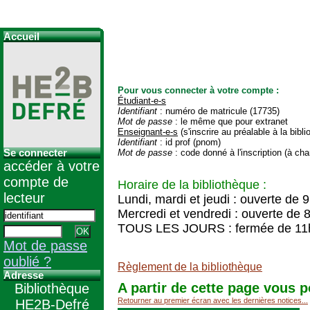
Accueil
Pour vous connecter à votre compte :
Étudiant-e-s
Identifiant
: numéro de matricule (17735)
Mot de passe
: le même que pour extranet
Enseignant-e-s
(s'inscrire au préalable à la bibl
Identifiant
: id prof (pnom)
Se connecter
Mot de passe
: code donné à l'inscription (à cha
accéder à votre
compte de
Horaire de la bibliothèque :
lecteur
Lundi, mardi et jeudi : ouverte de 
Mercredi et vendredi : ouverte de 
TOUS LES JOURS : fermée de 11
Mot de passe
oublié ?
Règlement de la bibliothèque
Adresse
A partir de cette page vous p
Bibliothèque
Retourner au premier écran avec les dernières notices...
HE2B-Defré