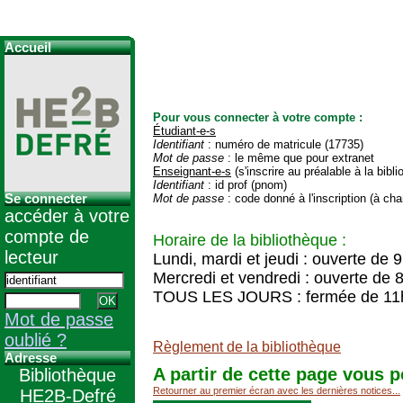
Accueil
Pour vous connecter à votre compte :
Étudiant-e-s
Identifiant
: numéro de matricule (17735)
Mot de passe
: le même que pour extranet
Enseignant-e-s
(s'inscrire au préalable à la bibl
Identifiant
: id prof (pnom)
Se connecter
Mot de passe
: code donné à l'inscription (à cha
accéder à votre
compte de
Horaire de la bibliothèque :
lecteur
Lundi, mardi et jeudi : ouverte de 
Mercredi et vendredi : ouverte de 
TOUS LES JOURS : fermée de 11
Mot de passe
oublié ?
Règlement de la bibliothèque
Adresse
A partir de cette page vous p
Bibliothèque
Retourner au premier écran avec les dernières notices...
HE2B-Defré