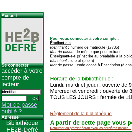
Accueil
Pour vous connecter à votre compte :
Étudiant-e-s
Identifiant
: numéro de matricule (17735)
Mot de passe
: le même que pour extranet
Enseignant-e-s
(s'inscrire au préalable à la bibl
Identifiant
: id prof (pnom)
Se connecter
Mot de passe
: code donné à l'inscription (à cha
accéder à votre
compte de
Horaire de la bibliothèque :
lecteur
Lundi, mardi et jeudi : ouverte de 
Mercredi et vendredi : ouverte de 
TOUS LES JOURS : fermée de 11
Mot de passe
oublié ?
Règlement de la bibliothèque
Adresse
A partir de cette page vous p
Bibliothèque
Retourner au premier écran avec les dernières notices...
HE2B-Defré