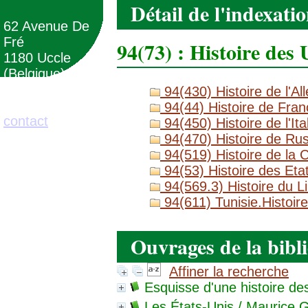
Détail de l'indexati
62 Avenue De
Fré
94(73) : Histoire des
1180 Uccle
(Belgique)
94(430) Histoire de l'A
02/373.71.11
94(44) Histoire de Fran
contact
94(450) Histoire de l'Ita
94(470) Histoire de Rus
94(519) Histoire de la 
94(53) Histoire des Eta
94(569.3) Histoire du L
94(611) Tunisie.Histoire
Ouvrages de la bibl
Affiner la recherche
Esquisse d'une histoire de
Les États-Unis
/ Maurice Gr