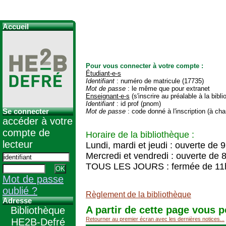
Accueil
Pour vous connecter à votre compte :
Étudiant-e-s
Identifiant
: numéro de matricule (17735)
Mot de passe
: le même que pour extranet
Enseignant-e-s
(s'inscrire au préalable à la bibl
Identifiant
: id prof (pnom)
Se connecter
Mot de passe
: code donné à l'inscription (à cha
accéder à votre
compte de
Horaire de la bibliothèque :
lecteur
Lundi, mardi et jeudi : ouverte de 
Mercredi et vendredi : ouverte de 
TOUS LES JOURS : fermée de 11
Mot de passe
oublié ?
Règlement de la bibliothèque
Adresse
A partir de cette page vous p
Bibliothèque
Retourner au premier écran avec les dernières notices...
HE2B-Defré