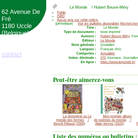
Le Monde
/ Hubert Beuve-Méry
62 Avenue De
Public
ISBD
Fré
Aucun avis sur cette notice.
[périodique]
Voir les bulletins disponibles
Rechercher
1180 Uccle
Titre :
Le Monde
(Belgique)
Type de document :
texte imprimé
Auteurs :
Hubert Beuve-Méry
, Fon
Editeur :
Le Monde
Note générale :
Quotidien
02/373.71.11
Langues :
Français (
fre
)
contact
Catégories :
Actualités
Index. décimale :
070
Journaux. Journalis
En ligne :
https://www.lemonde.fr/
Peut-être aimerez-vous
La géométrie ou Le
Mon premier album
monde des formes
/
de poèmes du monde
/
Benoît Rittaud (2009)
Alain Serres (2020)
F
Liste des numéros ou bulletins :