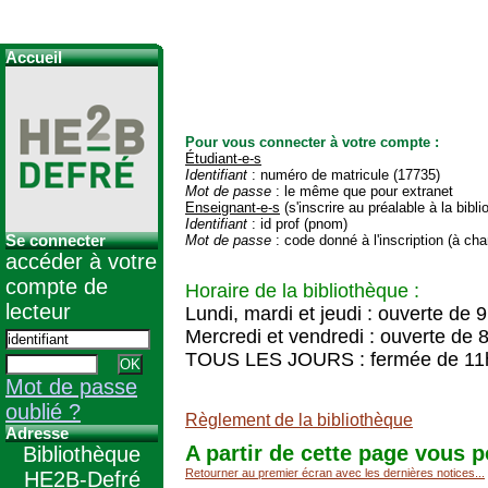
Accueil
Pour vous connecter à votre compte :
Étudiant-e-s
Identifiant
: numéro de matricule (17735)
Mot de passe
: le même que pour extranet
Enseignant-e-s
(s'inscrire au préalable à la bibl
Identifiant
: id prof (pnom)
Se connecter
Mot de passe
: code donné à l'inscription (à cha
accéder à votre
compte de
Horaire de la bibliothèque :
lecteur
Lundi, mardi et jeudi : ouverte de 
Mercredi et vendredi : ouverte de 
TOUS LES JOURS : fermée de 11
Mot de passe
oublié ?
Règlement de la bibliothèque
Adresse
A partir de cette page vous p
Bibliothèque
Retourner au premier écran avec les dernières notices...
HE2B-Defré