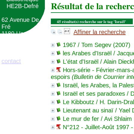
Résultat de la recher
HE2B-Defré
62 Avenue De
45 résultat(s) recherche sur le tag 'Israël'
Fré
Affiner la recherche
1180 Uccle
(Belgique)
1967
/ Tom Segev (2007)
les Arabes d'Israël
/ Jacqu
02/373.71.11
contact
L'état d'Israël
/ Alain Dieck
Hors-série - Février-mars-av
espoirs
(Bulletin de Courrier int
Israël, les Arabes, la Pales
Israël et ses paradoxes
/ D
Le Kibboutz
/ H. Darin-Dra
Lieutenant au sinaï
/ Yael 
Le mur de fer
/ Avi Shlaim
N°212 - Juillet-Août 1997 -