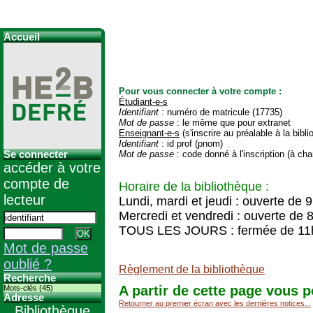
Accueil
Pour vous connecter à votre compte :
Étudiant-e-s
Identifiant
: numéro de matricule (17735)
Mot de passe
: le même que pour extranet
Enseignant-e-s
(s'inscrire au préalable à la bibl
Identifiant
: id prof (pnom)
Se connecter
Mot de passe
: code donné à l'inscription (à cha
accéder à votre
compte de
Horaire de la bibliothèque :
lecteur
Lundi, mardi et jeudi : ouverte de 
Mercredi et vendredi : ouverte de 
TOUS LES JOURS : fermée de 11
Mot de passe
oublié ?
Règlement de la bibliothèque
Recherche
A partir de cette page vous p
Mots-clés (45)
Adresse
Retourner au premier écran avec les dernières notices...
Bibliothèque