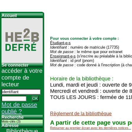
Accueil
Pour vous connecter à votre compte :
Étudiant-e-s
Identifiant
: numéro de matricule (17735)
Mot de passe
: le même que pour extranet
Enseignant-e-s
(s'inscrire au préalable à la bibl
Identifiant
: id prof (pnom)
Se connecter
Mot de passe
: code donné à l'inscription (à cha
accéder à votre
compte de
Horaire de la bibliothèque :
lecteur
Lundi, mardi et jeudi : ouverte de 
Mercredi et vendredi : ouverte de 
TOUS LES JOURS : fermée de 11
Mot de passe
oublié ?
Règlement de la bibliothèque
Recherche
A partir de cette page vous p
Mots-clés (3)
Adresse
Retourner au premier écran avec les dernières notices...
Bibliothèque