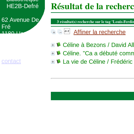
Résultat de la recher
HE2B-Defré
62 Avenue De
3 résultat(s) recherche sur le tag 'Louis-Ferd
Fré
Affiner la recherche
1180 Uccle
(Belgique)
Céline à Bezons
/ David All
Céline. "Ca a débuté com
02/373.71.11
contact
La vie de Céline
/ Frédéric