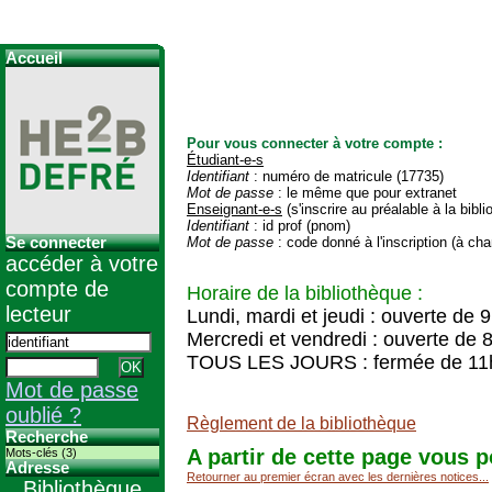
Accueil
Pour vous connecter à votre compte :
Étudiant-e-s
Identifiant
: numéro de matricule (17735)
Mot de passe
: le même que pour extranet
Enseignant-e-s
(s'inscrire au préalable à la bibl
Identifiant
: id prof (pnom)
Se connecter
Mot de passe
: code donné à l'inscription (à cha
accéder à votre
compte de
Horaire de la bibliothèque :
lecteur
Lundi, mardi et jeudi : ouverte de 
Mercredi et vendredi : ouverte de 
TOUS LES JOURS : fermée de 11
Mot de passe
oublié ?
Règlement de la bibliothèque
Recherche
A partir de cette page vous p
Mots-clés (3)
Adresse
Retourner au premier écran avec les dernières notices...
Bibliothèque