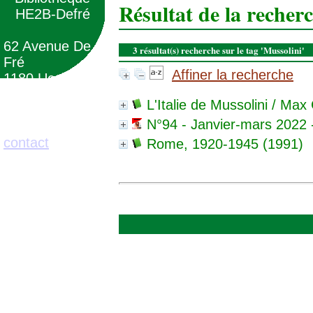
Résultat de la recher
HE2B-Defré
62 Avenue De
3 résultat(s) recherche sur le tag 'Mussolini'
Fré
Affiner la recherche
1180 Uccle
(Belgique)
L'Italie de Mussolini
/ Max 
N°94 - Janvier-mars 2022 -
02/373.71.11
contact
Rome, 1920-1945
(1991)