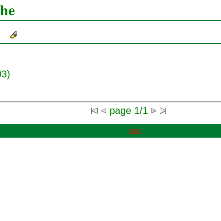
che
93)
page 1/1
pmb