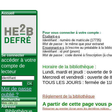
Accueil
Pour vous connecter à votre compte :
Étudiant-e-s
Identifiant
: numéro de matricule (17735)
Mot de passe
: le même que pour extranet
Enseignant-e-s
(s'inscrire au préalable à la bibl
Identifiant
: id prof (pnom)
Se connecter
Mot de passe
: code donné à l'inscription (à cha
accéder à votre
compte de
Horaire de la bibliothèque :
lecteur
Lundi, mardi et jeudi : ouverte de 
Mercredi et vendredi : ouverte de 
TOUS LES JOURS : fermée de 11
Mot de passe
oublié ?
Règlement de la bibliothèque
Recherche
A partir de cette page vous p
Mots-clés (1)
Adresse
Retourner au premier écran avec les dernières notices...
Bibliothèque