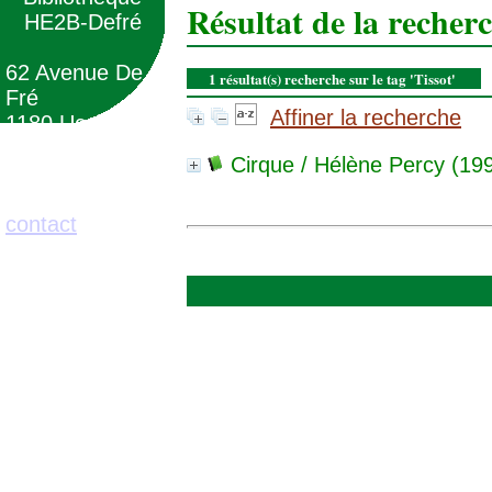
Résultat de la recher
HE2B-Defré
62 Avenue De
1 résultat(s) recherche sur le tag 'Tissot'
Fré
Affiner la recherche
1180 Uccle
(Belgique)
Cirque
/ Hélène Percy (19
02/373.71.11
contact