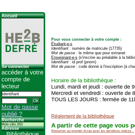
Accueil
Pour vous connecter à votre compte :
Étudiant-e-s
Identifiant
: numéro de matricule (17735)
Mot de passe
: le même que pour extranet
Enseignant-e-s
(s'inscrire au préalable à la bibl
Identifiant
: id prof (pnom)
Se connecter
Mot de passe
: code donné à l'inscription (à cha
accéder à votre
compte de
Horaire de la bibliothèque :
lecteur
Lundi, mardi et jeudi : ouverte de 
Mercredi et vendredi : ouverte de 
TOUS LES JOURS : fermée de 11
Mot de passe
oublié ?
Règlement de la bibliothèque
Recherche
A partir de cette page vous p
Mots-clés (82)
Adresse
Retourner au premier écran avec les dernières notices...
Bibliothèque