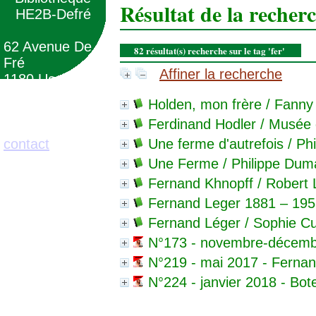
Résultat de la recher
HE2B-Defré
62 Avenue De
82 résultat(s) recherche sur le tag 'fer'
Fré
Affiner la recherche
1180 Uccle
(Belgique)
Holden, mon frère
/ Fanny 
Ferdinand Hodler
/ Musée 
02/373.71.11
contact
Une ferme d'autrefois
/ Ph
Une Ferme
/ Philippe Dum
Fernand Khnopff
/ Robert 
Fernand Leger 1881 – 19
Fernand Léger
/ Sophie Cur
N°173 - novembre-décembr
N°219 - mai 2017 - Ferna
N°224 - janvier 2018 - Bot