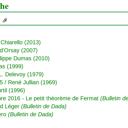
che
Chiarello (2013)
d'Orsay (2007)
ilippe Dumas (2010)
as (1999)
L. Delevoy (1979)
55
/ René Jullian (1969)
til (1996)
e 2016 - Le petit théorème de Fermat
(Bulletin d
nd Léger
(Bulletin de Dada)
ero
(Bulletin de Dada)