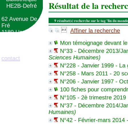
Résultat de la recher
HE2B-Defré
62 Avenue De
9 résultat(s) recherche sur le tag 'fin du mond
Fré
Affiner la recherche
1180 Uccle
(Belgique)
Mon témoignage devant l
N°33 - Décembre 2013/Jan
02/373.71.11
Sciences Humaines)
contact
N°228 - Janvier 1999 - La
N°258 - Mars 2011 - 20 sc
N°206 - Janvier 1997 - Oc
100 fiches pour comprendr
N°105 - 2è trimestre 2019 
N°37 - Décembre 2014/Janv
Humaines)
N°42 - Février-mars 2014