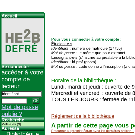
Accueil
Pour vous connecter à votre compte :
Étudiant-e-s
Identifiant
: numéro de matricule (17735)
Mot de passe
: le même que pour extranet
Enseignant-e-s
(s'inscrire au préalable à la bibl
Identifiant
: id prof (pnom)
Se connecter
Mot de passe
: code donné à l'inscription (à cha
accéder à votre
compte de
Horaire de la bibliothèque :
lecteur
Lundi, mardi et jeudi : ouverte de 
Mercredi et vendredi : ouverte de 
TOUS LES JOURS : fermée de 11
Mot de passe
oublié ?
Règlement de la bibliothèque
Recherche
A partir de cette page vous p
Mots-clés (9)
Adresse
Retourner au premier écran avec les dernières notices...
Bibliothèque