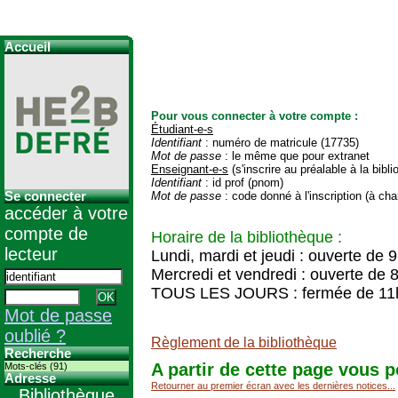
Accueil
Pour vous connecter à votre compte :
Étudiant-e-s
Identifiant
: numéro de matricule (17735)
Mot de passe
: le même que pour extranet
Enseignant-e-s
(s'inscrire au préalable à la bibl
Identifiant
: id prof (pnom)
Se connecter
Mot de passe
: code donné à l'inscription (à cha
accéder à votre
compte de
Horaire de la bibliothèque :
lecteur
Lundi, mardi et jeudi : ouverte de 
Mercredi et vendredi : ouverte de 
TOUS LES JOURS : fermée de 11
Mot de passe
oublié ?
Règlement de la bibliothèque
Recherche
A partir de cette page vous p
Mots-clés (91)
Adresse
Retourner au premier écran avec les dernières notices...
Bibliothèque