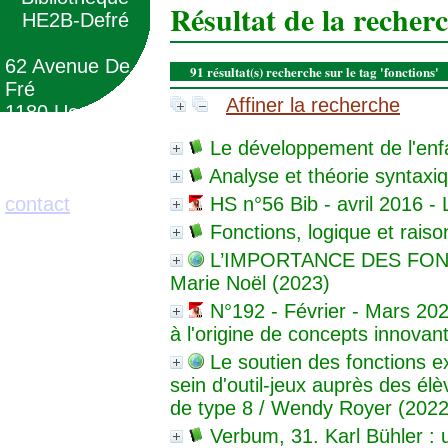
Résultat de la recher
HE2B-Defré
62 Avenue De
91 résultat(s) recherche sur le tag 'fonctions'
Fré
Affiner la recherche
1180 Uccle
(Belgique)
Le développement de l'enf
Analyse et théorie syntaxi
02/373.71.11
contact
HS n°56 Bib - avril 2016 - 
Fonctions, logique et rais
L’IMPORTANCE DES FO
Marie Noël (2023)
N°192 - Février - Mars 2020
à l'origine de concepts innovan
Le soutien des fonctions ex
sein d'outil-jeux auprès des él
de type 8
/ Wendy Royer (2022
Verbum, 31. Karl Bühler :