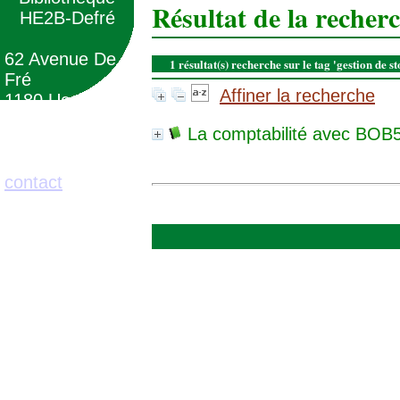
Résultat de la recher
HE2B-Defré
62 Avenue De
1 résultat(s) recherche sur le tag 'gestion de s
Fré
Affiner la recherche
1180 Uccle
(Belgique)
La comptabilité avec BOB
02/373.71.11
contact