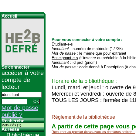
Accueil
Pour vous connecter à votre compte :
Étudiant-e-s
Identifiant
: numéro de matricule (17735)
Mot de passe
: le même que pour extranet
Enseignant-e-s
(s'inscrire au préalable à la bibl
Identifiant
: id prof (pnom)
Se connecter
Mot de passe
: code donné à l'inscription (à cha
accéder à votre
compte de
Horaire de la bibliothèque :
lecteur
Lundi, mardi et jeudi : ouverte de 
Mercredi et vendredi : ouverte de 
TOUS LES JOURS : fermée de 11
Mot de passe
oublié ?
Règlement de la bibliothèque
Recherche
A partir de cette page vous p
Mots-clés (1)
Adresse
Retourner au premier écran avec les dernières notices...
Bibliothèque