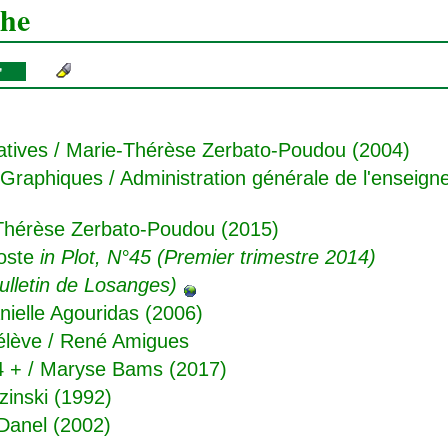
che
s'
atives
/ Marie-Thérèse Zerbato-Poudou (2004)
s Graphiques
/ Administration générale de l'enseign
Thérèse Zerbato-Poudou (2015)
oste
in Plot, N°45 (Premier trimestre 2014)
ulletin de Losanges)
nielle Agouridas (2006)
élève
/ René Amigues
4 +
/ Maryse Bams (2017)
zinski (1992)
Danel (2002)