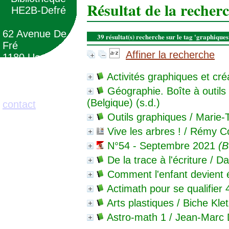
Résultat de la recher
HE2B-Defré
62 Avenue De
39 résultat(s) recherche sur le tag 'graphique
Fré
Affiner la recherche
1180 Uccle
(Belgique)
Activités graphiques et cré
Géographie. Boîte à outil
02/373.71.11
(Belgique) (s.d.)
contact
Outils graphiques
/ Marie-
Vive les arbres !
/ Rémy C
N°54 - Septembre 2021
(B
De la trace à l'écriture
/ Da
Comment l'enfant devient 
Actimath pour se qualifier 
Arts plastiques
/ Biche Klet
Astro-math 1
/ Jean-Marc 