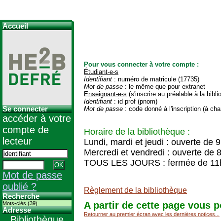
Accueil
Pour vous connecter à votre compte :
Étudiant-e-s
Identifiant
: numéro de matricule (17735)
Mot de passe
: le même que pour extranet
Enseignant-e-s
(s'inscrire au préalable à la bibl
Identifiant
: id prof (pnom)
Se connecter
Mot de passe
: code donné à l'inscription (à cha
accéder à votre
compte de
Horaire de la bibliothèque :
lecteur
Lundi, mardi et jeudi : ouverte de 
Mercredi et vendredi : ouverte de 
TOUS LES JOURS : fermée de 11
Mot de passe
oublié ?
Règlement de la bibliothèque
Recherche
A partir de cette page vous p
Mots-clés (39)
Adresse
Retourner au premier écran avec les dernières notices...
Bibliothèque