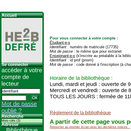
Accueil
Pour vous connecter à votre compte :
Étudiant-e-s
Identifiant
: numéro de matricule (17735)
Mot de passe
: le même que pour extranet
Enseignant-e-s
(s'inscrire au préalable à la bibl
Identifiant
: id prof (pnom)
Se connecter
Mot de passe
: code donné à l'inscription (à cha
accéder à votre
compte de
Horaire de la bibliothèque :
lecteur
Lundi, mardi et jeudi : ouverte de 
Mercredi et vendredi : ouverte de 
TOUS LES JOURS : fermée de 11
Mot de passe
oublié ?
Règlement de la bibliothèque
Recherche
A partir de cette page vous p
Mots-clés (3)
Adresse
Retourner au premier écran avec les dernières notices...
Bibliothèque