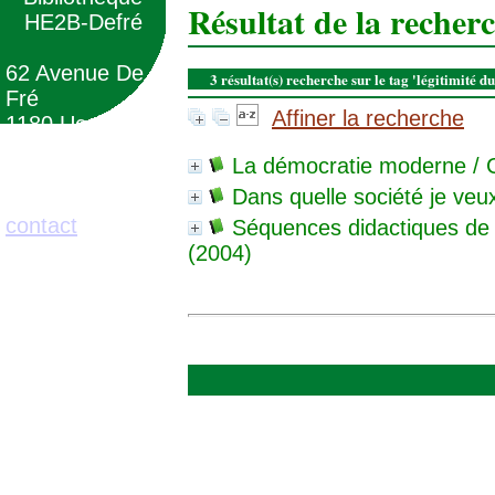
Résultat de la recher
HE2B-Defré
62 Avenue De
3 résultat(s) recherche sur le tag 'légitimité 
Fré
Affiner la recherche
1180 Uccle
(Belgique)
La démocratie moderne
/ 
Dans quelle société je veux
02/373.71.11
contact
Séquences didactiques de 
(2004)