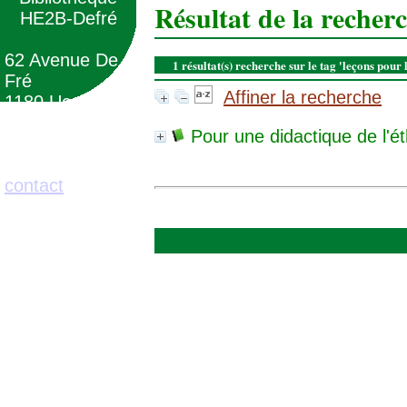
Résultat de la recher
HE2B-Defré
62 Avenue De
1 résultat(s) recherche sur le tag 'leçons pour
Fré
Affiner la recherche
1180 Uccle
(Belgique)
Pour une didactique de l'ét
02/373.71.11
contact