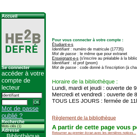
Accueil
Pour vous connecter à votre compte :
Étudiant-e-s
Identifiant
: numéro de matricule (17735)
Mot de passe
: le même que pour extranet
Enseignant-e-s
(s'inscrire au préalable à la bibl
Identifiant
: id prof (pnom)
Se connecter
Mot de passe
: code donné à l'inscription (à cha
accéder à votre
compte de
Horaire de la bibliothèque :
lecteur
Lundi, mardi et jeudi : ouverte de 
Mercredi et vendredi : ouverte de 
TOUS LES JOURS : fermée de 11
Mot de passe
oublié ?
Règlement de la bibliothèque
Recherche
A partir de cette page vous p
Mots-clés (1)
Adresse
Retourner au premier écran avec les dernières notices...
Bibliothèque