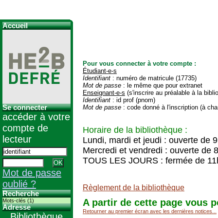
Accueil
Pour vous connecter à votre compte :
Étudiant-e-s
Identifiant
: numéro de matricule (17735)
Mot de passe
: le même que pour extranet
Enseignant-e-s
(s'inscrire au préalable à la bibl
Identifiant
: id prof (pnom)
Se connecter
Mot de passe
: code donné à l'inscription (à cha
accéder à votre
compte de
Horaire de la bibliothèque :
lecteur
Lundi, mardi et jeudi : ouverte de 
Mercredi et vendredi : ouverte de 
TOUS LES JOURS : fermée de 11
Mot de passe
oublié ?
Règlement de la bibliothèque
Recherche
A partir de cette page vous p
Mots-clés (1)
Adresse
Retourner au premier écran avec les dernières notices...
Bibliothèque