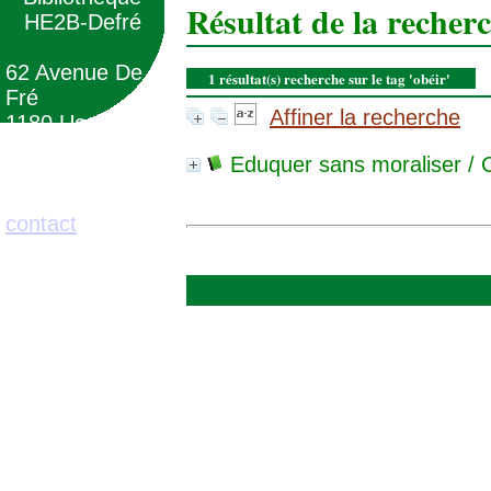
Résultat de la recher
HE2B-Defré
62 Avenue De
1 résultat(s) recherche sur le tag 'obéir'
Fré
Affiner la recherche
1180 Uccle
(Belgique)
Eduquer sans moraliser
/ 
02/373.71.11
contact