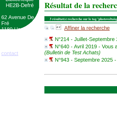
Résultat de la recher
HE2B-Defré
62 Avenue De
3 résultat(s) recherche sur le tag 'photovoltaï
Fré
Affiner la recherche
1180 Uccle
(Belgique)
N°214 - Juillet-Septembre 2
N°640 - Avril 2019 - Vous 
02/373.71.11
(Bulletin de Test Achats)
contact
N°943 - Septembre 2025 -