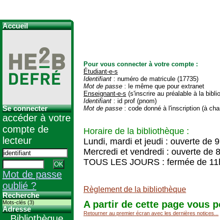
Accueil
Pour vous connecter à votre compte :
Étudiant-e-s
Identifiant
: numéro de matricule (17735)
Mot de passe
: le même que pour extranet
Enseignant-e-s
(s'inscrire au préalable à la bibl
Identifiant
: id prof (pnom)
Se connecter
Mot de passe
: code donné à l'inscription (à cha
accéder à votre
compte de
Horaire de la bibliothèque :
lecteur
Lundi, mardi et jeudi : ouverte de 
Mercredi et vendredi : ouverte de 
TOUS LES JOURS : fermée de 11
Mot de passe
oublié ?
Règlement de la bibliothèque
Recherche
A partir de cette page vous p
Mots-clés (3)
Adresse
Retourner au premier écran avec les dernières notices...
Bibliothèque