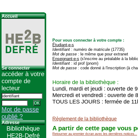
Accueil
Pour vous connecter à votre compte :
Étudiant-e-s
Identifiant
: numéro de matricule (17735)
Mot de passe
: le même que pour extranet
Enseignant-e-s
(s'inscrire au préalable à la bibl
Identifiant
: id prof (pnom)
Se connecter
Mot de passe
: code donné à l'inscription (à cha
accéder à votre
compte de
Horaire de la bibliothèque :
lecteur
Lundi, mardi et jeudi : ouverte de 
Mercredi et vendredi : ouverte de 
TOUS LES JOURS : fermée de 11
Mot de passe
oublié ?
Règlement de la bibliothèque
Adresse
A partir de cette page vous p
Bibliothèque
Retourner au premier écran avec les dernières notices...
HE2B-Defré