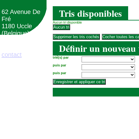
Tris disponibles
62 Avenue De
Fré
Aucun tri disponible
1180 Uccle
(Belgique)
Définir un nouveau 
02/373.71.11
contact
trié(s) par
puis par
puis par