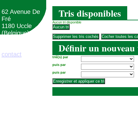
Tris disponibles
62 Avenue De
Fré
Aucun tri disponible
1180 Uccle
(Belgique)
Définir un nouveau 
02/373.71.11
contact
trié(s) par
puis par
puis par