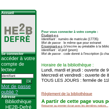
Accueil
Pour vous connecter à votre compte :
Étudiant-e-s
Identifiant
: numéro de matricule (17735)
Mot de passe
: le même que pour extranet
Enseignant-e-s
(s'inscrire au préalable à la bibl
Identifiant
: id prof (pnom)
Se connecter
Mot de passe
: code donné à l'inscription (à cha
accéder à votre
compte de
Horaire de la bibliothèque :
lecteur
Lundi, mardi et jeudi : ouverte de 
Mercredi et vendredi : ouverte de 
TOUS LES JOURS : fermée de 11
Mot de passe
oublié ?
Règlement de la bibliothèque
Adresse
A partir de cette page vous p
Bibliothèque
Retourner au premier écran avec les dernières notices...
HE2B-Defré