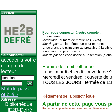
Accueil
Pour vous connecter à votre compte :
Étudiant-e-s
Identifiant
: numéro de matricule (17735)
Mot de passe
: le même que pour extranet
Enseignant-e-s
(s'inscrire au préalable à la bibl
Identifiant
: id prof (pnom)
Se connecter
Mot de passe
: code donné à l'inscription (à cha
accéder à votre
compte de
Horaire de la bibliothèque :
lecteur
Lundi, mardi et jeudi : ouverte de 
Mercredi et vendredi : ouverte de 
TOUS LES JOURS : fermée de 11
Mot de passe
oublié ?
Règlement de la bibliothèque
Adresse
A partir de cette page vous p
Bibliothèque
Retourner au premier écran avec les dernières notices...
HE2B-Defré