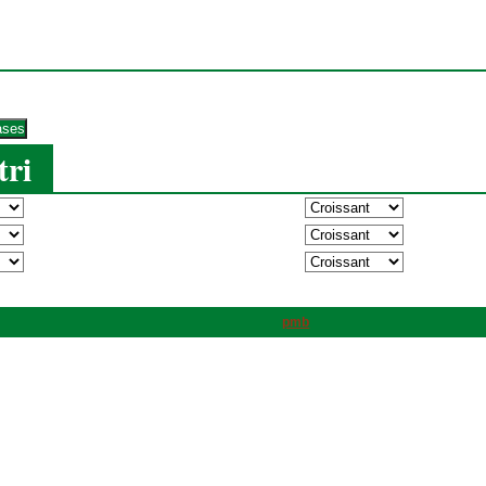
tri
pmb