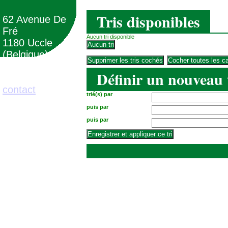
Tris disponibles
62 Avenue De
Fré
Aucun tri disponible
1180 Uccle
(Belgique)
Définir un nouveau 
02/373.71.11
contact
trié(s) par
puis par
puis par