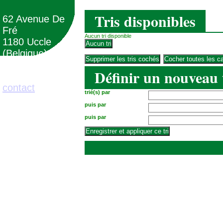
Tris disponibles
62 Avenue De
Fré
Aucun tri disponible
1180 Uccle
(Belgique)
Définir un nouveau 
02/373.71.11
contact
trié(s) par
puis par
puis par