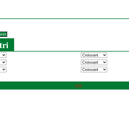
tri
pmb