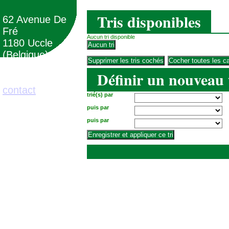
Tris disponibles
62 Avenue De
Fré
Aucun tri disponible
1180 Uccle
(Belgique)
Définir un nouveau 
02/373.71.11
contact
trié(s) par
puis par
puis par