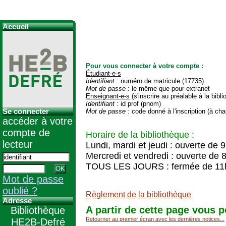
Accueil
Pour vous connecter à votre compte :
Étudiant-e-s
Identifiant
: numéro de matricule (17735)
Mot de passe
: le même que pour extranet
Enseignant-e-s
(s'inscrire au préalable à la bibl
Identifiant
: id prof (pnom)
Se connecter
Mot de passe
: code donné à l'inscription (à cha
accéder à votre
compte de
Horaire de la bibliothèque :
lecteur
Lundi, mardi et jeudi : ouverte de 
Mercredi et vendredi : ouverte de 
TOUS LES JOURS : fermée de 11
Mot de passe
oublié ?
Règlement de la bibliothèque
Adresse
A partir de cette page vous p
Bibliothèque
Retourner au premier écran avec les dernières notices...
HE2B-Defré