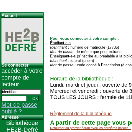
Accueil
Pour vous connecter à votre compte :
Étudiant-e-s
Identifiant
: numéro de matricule (17735)
Mot de passe
: le même que pour extranet
Enseignant-e-s
(s'inscrire au préalable à la bibl
Identifiant
: id prof (pnom)
Se connecter
Mot de passe
: code donné à l'inscription (à cha
accéder à votre
compte de
Horaire de la bibliothèque :
lecteur
Lundi, mardi et jeudi : ouverte de 
Mercredi et vendredi : ouverte de 
TOUS LES JOURS : fermée de 11
Mot de passe
oublié ?
Règlement de la bibliothèque
Adresse
A partir de cette page vous p
Bibliothèque
Retourner au premier écran avec les dernières notices...
HE2B-Defré