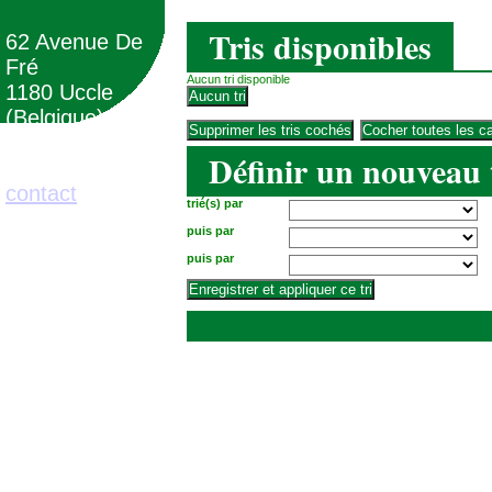
Tris disponibles
62 Avenue De
Fré
Aucun tri disponible
1180 Uccle
(Belgique)
Définir un nouveau 
02/373.71.11
contact
trié(s) par
puis par
puis par