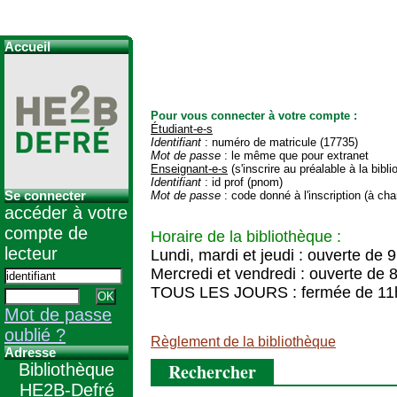
Accueil
Pour vous connecter à votre compte :
Étudiant-e-s
Identifiant
: numéro de matricule (17735)
Mot de passe
: le même que pour extranet
Enseignant-e-s
(s'inscrire au préalable à la bibl
Identifiant
: id prof (pnom)
Se connecter
Mot de passe
: code donné à l'inscription (à cha
accéder à votre
compte de
Horaire de la bibliothèque :
lecteur
Lundi, mardi et jeudi : ouverte de 
Mercredi et vendredi : ouverte de 
TOUS LES JOURS : fermée de 11
Mot de passe
oublié ?
Règlement de la bibliothèque
Adresse
Rechercher
Bibliothèque
HE2B-Defré