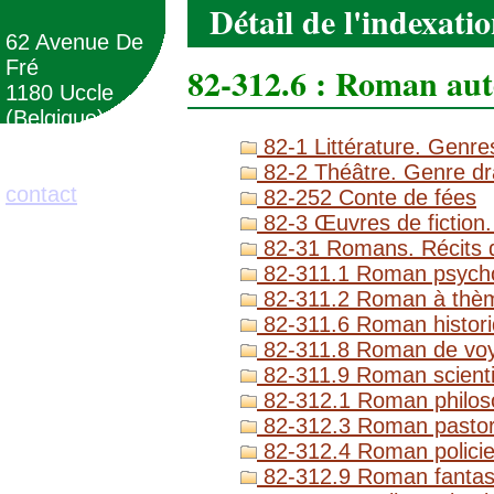
Détail de l'indexati
62 Avenue De
Fré
82-312.6 : Roman au
1180 Uccle
(Belgique)
82-1 Littérature. Genres
02/373.71.11
82-2 Théâtre. Genre dr
contact
82-252 Conte de fées
82-3 Œuvres de fiction.
82-31 Romans. Récits d
82-311.1 Roman psycho
82-311.2 Roman à thèm
82-311.6 Roman histor
82-311.8 Roman de vo
82-311.9 Roman scientif
82-312.1 Roman philoso
82-312.3 Roman pastoral
82-312.4 Roman policier
82-312.9 Roman fantas