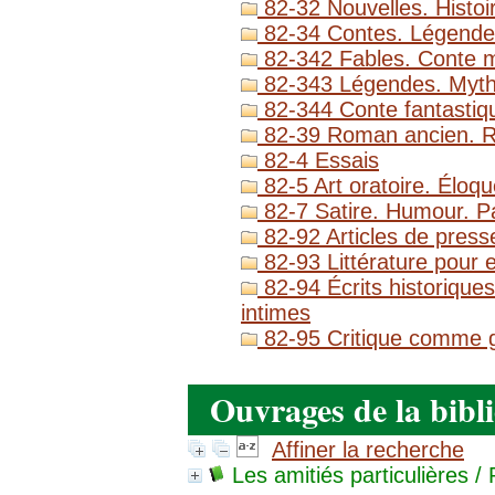
82-32 Nouvelles. Histoi
82-34 Contes. Légende
82-342 Fables. Conte m
82-343 Légendes. Myth
82-344 Conte fantastiqu
82-39 Roman ancien. 
82-4 Essais
82-5 Art oratoire. Éloq
82-7 Satire. Humour. P
82-92 Articles de presse
82-93 Littérature pour e
82-94 Écrits historique
intimes
82-95 Critique comme genr
Ouvrages de la bibl
Affiner la recherche
Les amitiés particulières
/ 