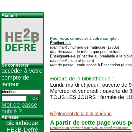
Accueil
Pour vous connecter à votre compte :
Étudiant-e-s
Identifiant
: numéro de matricule (17735)
Mot de passe
: le même que pour extranet
Enseignant-e-s
(s'inscrire au préalable à la bibl
Identifiant
: id prof (pnom)
Se connecter
Mot de passe
: code donné à l'inscription (à cha
accéder à votre
compte de
Horaire de la bibliothèque :
lecteur
Lundi, mardi et jeudi : ouverte de 
Mercredi et vendredi : ouverte de 
TOUS LES JOURS : fermée de 11
Mot de passe
oublié ?
Règlement de la bibliothèque
Adresse
A partir de cette page vous p
Bibliothèque
Retourner au premier écran avec les dernières notices...
HE2B-Defré