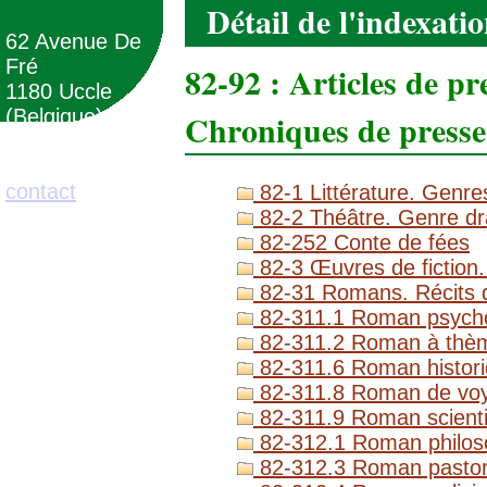
Détail de l'indexati
62 Avenue De
Fré
82-92 : Articles de pr
1180 Uccle
(Belgique)
Chroniques de presse
02/373.71.11
contact
82-1 Littérature. Genres
82-2 Théâtre. Genre dr
82-252 Conte de fées
82-3 Œuvres de fiction.
82-31 Romans. Récits d
82-311.1 Roman psycho
82-311.2 Roman à thèm
82-311.6 Roman histor
82-311.8 Roman de vo
82-311.9 Roman scientif
82-312.1 Roman philoso
82-312.3 Roman pastoral