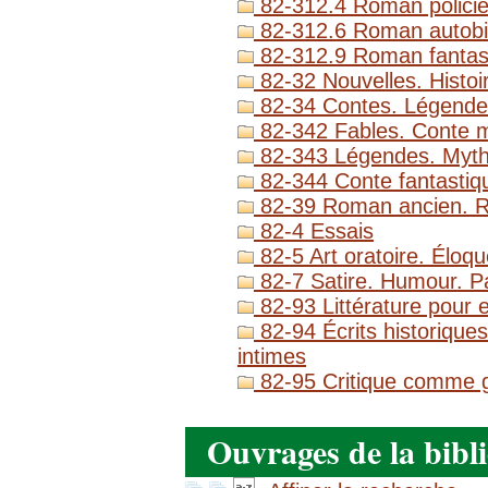
82-312.4 Roman policier
82-312.6 Roman autobi
82-312.9 Roman fantas
82-32 Nouvelles. Histoi
82-34 Contes. Légende
82-342 Fables. Conte m
82-343 Légendes. Myth
82-344 Conte fantastiqu
82-39 Roman ancien. 
82-4 Essais
82-5 Art oratoire. Éloq
82-7 Satire. Humour. P
82-93 Littérature pour e
82-94 Écrits historique
intimes
82-95 Critique comme genr
Ouvrages de la bibl