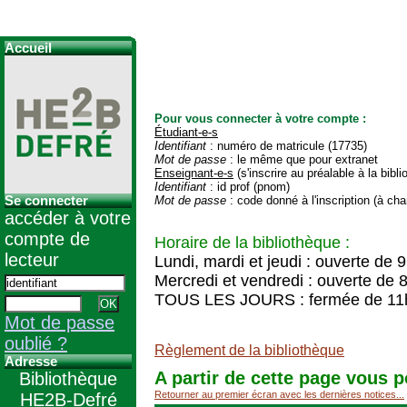
Accueil
Pour vous connecter à votre compte :
Étudiant-e-s
Identifiant
: numéro de matricule (17735)
Mot de passe
: le même que pour extranet
Enseignant-e-s
(s'inscrire au préalable à la bibl
Identifiant
: id prof (pnom)
Se connecter
Mot de passe
: code donné à l'inscription (à cha
accéder à votre
compte de
Horaire de la bibliothèque :
lecteur
Lundi, mardi et jeudi : ouverte de 
Mercredi et vendredi : ouverte de 
TOUS LES JOURS : fermée de 11
Mot de passe
oublié ?
Règlement de la bibliothèque
Adresse
A partir de cette page vous p
Bibliothèque
Retourner au premier écran avec les dernières notices...
HE2B-Defré