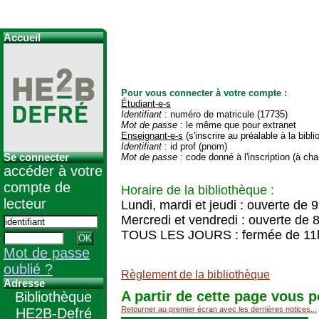
Accueil
Pour vous connecter à votre compte :
Étudiant-e-s
Identifiant
: numéro de matricule (17735)
Mot de passe
: le même que pour extranet
Enseignant-e-s
(s'inscrire au préalable à la bibl
Identifiant
: id prof (pnom)
Se connecter
Mot de passe
: code donné à l'inscription (à cha
accéder à votre
compte de
Horaire de la bibliothèque :
lecteur
Lundi, mardi et jeudi : ouverte de 
Mercredi et vendredi : ouverte de 
TOUS LES JOURS : fermée de 11
Mot de passe
oublié ?
Règlement de la bibliothèque
Adresse
A partir de cette page vous p
Bibliothèque
Retourner au premier écran avec les dernières notices...
HE2B-Defré