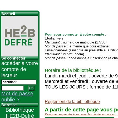
Accueil
Pour vous connecter à votre compte :
Étudiant-e-s
Identifiant
: numéro de matricule (17735)
Mot de passe
: le même que pour extranet
Enseignant-e-s
(s'inscrire au préalable à la bibl
Identifiant
: id prof (pnom)
Se connecter
Mot de passe
: code donné à l'inscription (à cha
accéder à votre
compte de
Horaire de la bibliothèque :
lecteur
Lundi, mardi et jeudi : ouverte de 
Mercredi et vendredi : ouverte de 
TOUS LES JOURS : fermée de 11
Mot de passe
oublié ?
Règlement de la bibliothèque
Adresse
A partir de cette page vous p
Bibliothèque
Retourner au premier écran avec les dernières notices...
HE2B-Defré