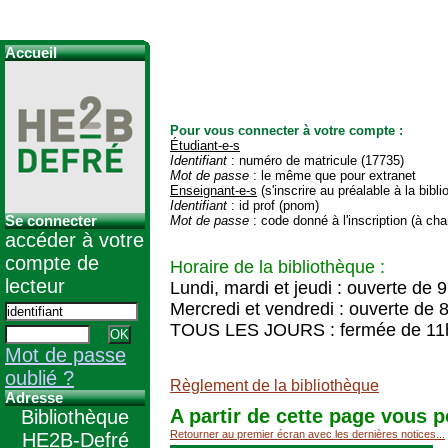
Accueil
Pour vous connecter à votre compte :
Étudiant-e-s
Identifiant
: numéro de matricule (17735)
Mot de passe
: le même que pour extranet
Enseignant-e-s
(s'inscrire au préalable à la bibl
Identifiant
: id prof (pnom)
Se connecter
Mot de passe
: code donné à l'inscription (à cha
accéder à votre
compte de
Horaire de la bibliothèque :
lecteur
Lundi, mardi et jeudi : ouverte de 
Mercredi et vendredi : ouverte de 
TOUS LES JOURS : fermée de 11
Mot de passe
oublié ?
Règlement de la bibliothèque
Adresse
A partir de cette page vous p
Bibliothèque
Retourner au premier écran avec les dernières notices...
HE2B-Defré