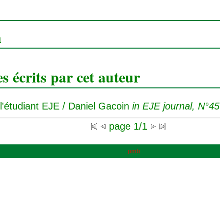
n
 écrits par cet auteur
l'étudiant EJE
/ Daniel Gacoin
in EJE journal, N°4
page 1/1
pmb