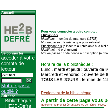
Accueil
Pour vous connecter à votre compte :
Étudiant-e-s
Identifiant
: numéro de matricule (17735)
Mot de passe
: le même que pour extranet
Enseignant-e-s
(s'inscrire au préalable à la bibl
Identifiant
: id prof (pnom)
Se connecter
Mot de passe
: code donné à l'inscription (à cha
accéder à votre
compte de
Horaire de la bibliothèque :
lecteur
Lundi, mardi et jeudi : ouverte de 
Mercredi et vendredi : ouverte de 
TOUS LES JOURS : fermée de 11
Mot de passe
oublié ?
Règlement de la bibliothèque
Adresse
A partir de cette page vous p
Bibliothèque
Retourner au premier écran avec les dernières notices...
HE2B-Defré