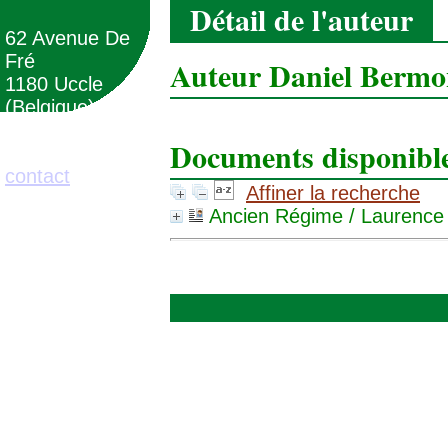
Détail de l'auteur
62 Avenue De
Fré
Auteur Daniel Berm
1180 Uccle
(Belgique)
Documents disponibles
02/373.71.11
contact
Affiner la recherche
Ancien Régime
/ Laurence