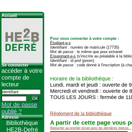
Accueil
Pour vous connecter à votre compte :
Étudiant-e-s
Identifiant
: numéro de matricule (17735)
Mot de passe
: le même que pour extranet
Enseignant-e-s
(s'inscrire au préalable à la bibl
Identifiant
: id prof (pnom)
Se connecter
Mot de passe
: code donné à l'inscription (à cha
accéder à votre
compte de
Horaire de la bibliothèque :
lecteur
Lundi, mardi et jeudi : ouverte de 
Mercredi et vendredi : ouverte de 
TOUS LES JOURS : fermée de 11
Mot de passe
oublié ?
Règlement de la bibliothèque
Adresse
A partir de cette page vous p
Bibliothèque
Retourner au premier écran avec les dernières notices...
HE2B-Defré