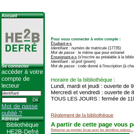
Accueil
Pour vous connecter à votre compte :
Étudiant-e-s
Identifiant
: numéro de matricule (17735)
Mot de passe
: le même que pour extranet
Enseignant-e-s
(s'inscrire au préalable à la bibl
Identifiant
: id prof (pnom)
Se connecter
Mot de passe
: code donné à l'inscription (à cha
accéder à votre
compte de
Horaire de la bibliothèque :
lecteur
Lundi, mardi et jeudi : ouverte de 
Mercredi et vendredi : ouverte de 
TOUS LES JOURS : fermée de 11
Mot de passe
oublié ?
Règlement de la bibliothèque
Adresse
A partir de cette page vous p
Bibliothèque
Retourner au premier écran avec les dernières notices...
HE2B-Defré