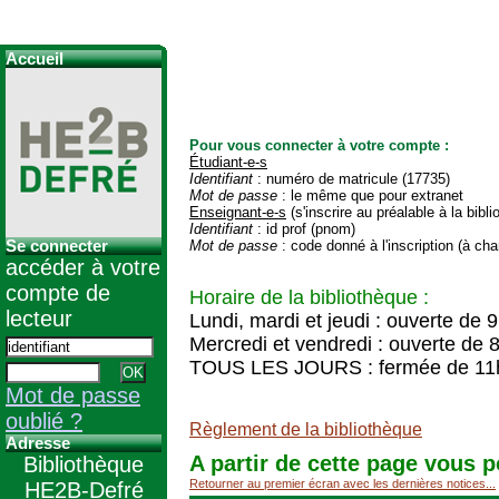
Accueil
Pour vous connecter à votre compte :
Étudiant-e-s
Identifiant
: numéro de matricule (17735)
Mot de passe
: le même que pour extranet
Enseignant-e-s
(s'inscrire au préalable à la bibl
Identifiant
: id prof (pnom)
Se connecter
Mot de passe
: code donné à l'inscription (à cha
accéder à votre
compte de
Horaire de la bibliothèque :
lecteur
Lundi, mardi et jeudi : ouverte de 
Mercredi et vendredi : ouverte de 
TOUS LES JOURS : fermée de 11
Mot de passe
oublié ?
Règlement de la bibliothèque
Adresse
A partir de cette page vous p
Bibliothèque
Retourner au premier écran avec les dernières notices...
HE2B-Defré