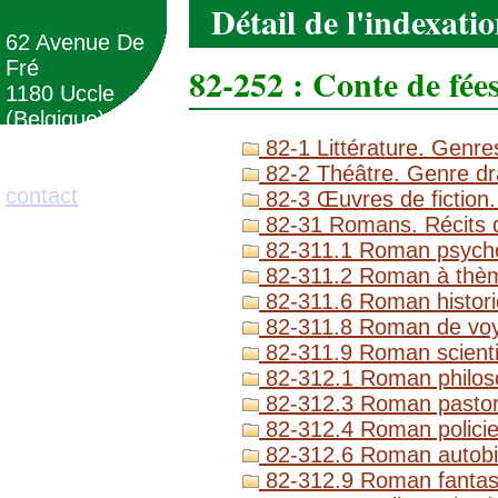
Détail de l'indexati
62 Avenue De
Fré
82-252 : Conte de fée
1180 Uccle
(Belgique)
82-1 Littérature. Genres
02/373.71.11
82-2 Théâtre. Genre dr
contact
82-3 Œuvres de fiction.
82-31 Romans. Récits d
82-311.1 Roman psycho
82-311.2 Roman à thèm
82-311.6 Roman histor
82-311.8 Roman de vo
82-311.9 Roman scientif
82-312.1 Roman philoso
82-312.3 Roman pastoral
82-312.4 Roman policier
82-312.6 Roman autobi
82-312.9 Roman fantas