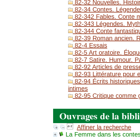
82-32 Nouvelles. Histoi
82-34 Contes. Légende
82-342 Fables. Conte m
82-343 Légendes. Myth
82-344 Conte fantastiqu
82-39 Roman ancien. 
82-4 Essais
82-5 Art oratoire. Éloq
82-7 Satire. Humour. P
82-92 Articles de presse
82-93 Littérature pour e
82-94 Écrits historique
intimes
82-95 Critique comme genr
Ouvrages de la bibl
Affiner la recherche
La Femme dans les contes