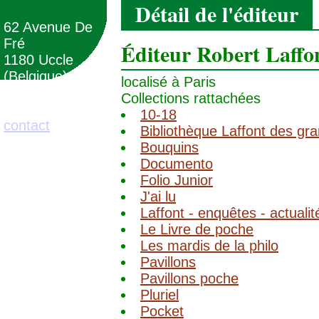
Détail de l'éditeur
62 Avenue De
Fré
Éditeur Robert Laffo
1180 Uccle
(Belgique)
localisé à Paris
Collections rattachées
02/373.71.11
10-18
contact
Bibliothèque Laffont des gr
Bouquins
Documento
Folio Junior
J'ai lu
Laffont - enquêtes - actualit
Le Livre de poche
Les mardis de la philo
Pavillons
Pavillons poche
Pluriel
Pocket