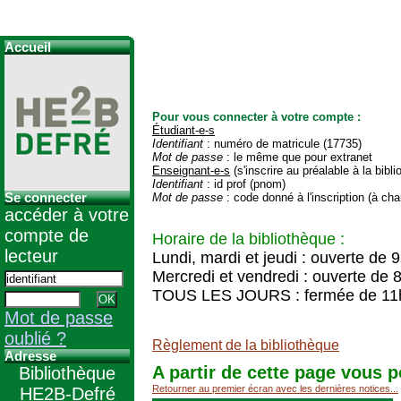
Accueil
Pour vous connecter à votre compte :
Étudiant-e-s
Identifiant
: numéro de matricule (17735)
Mot de passe
: le même que pour extranet
Enseignant-e-s
(s'inscrire au préalable à la bibl
Identifiant
: id prof (pnom)
Se connecter
Mot de passe
: code donné à l'inscription (à cha
accéder à votre
compte de
Horaire de la bibliothèque :
lecteur
Lundi, mardi et jeudi : ouverte de 
Mercredi et vendredi : ouverte de 
TOUS LES JOURS : fermée de 11
Mot de passe
oublié ?
Règlement de la bibliothèque
Adresse
A partir de cette page vous p
Bibliothèque
Retourner au premier écran avec les dernières notices...
HE2B-Defré