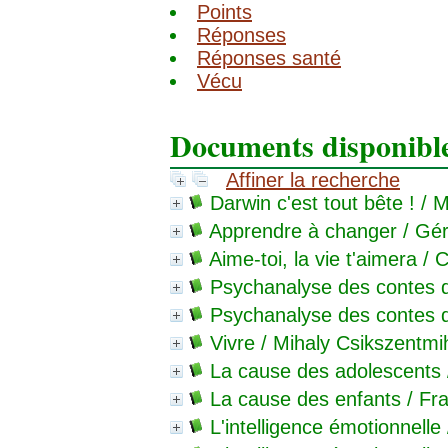
Points
Réponses
Réponses santé
Vécu
Documents disponibles
Affiner la recherche
Darwin c'est tout bête !
/ M
Apprendre à changer
/ Gér
Aime-toi, la vie t'aimera
/ C
Psychanalyse des contes 
Psychanalyse des contes 
Vivre
/ Mihaly Csikszentmih
La cause des adolescents
La cause des enfants
/ Fra
L'intelligence émotionnelle