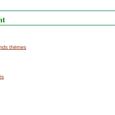
nt
ands thèmes
és