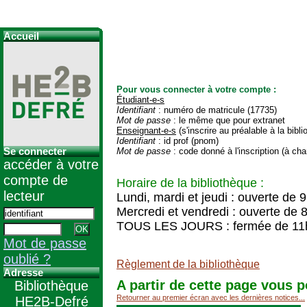
Accueil
Pour vous connecter à votre compte :
Étudiant-e-s
Identifiant
: numéro de matricule (17735)
Mot de passe
: le même que pour extranet
Enseignant-e-s
(s'inscrire au préalable à la bibl
Identifiant
: id prof (pnom)
Se connecter
Mot de passe
: code donné à l'inscription (à cha
accéder à votre
compte de
Horaire de la bibliothèque :
lecteur
Lundi, mardi et jeudi : ouverte de 
Mercredi et vendredi : ouverte de 
TOUS LES JOURS : fermée de 11
Mot de passe
oublié ?
Règlement de la bibliothèque
Adresse
A partir de cette page vous p
Bibliothèque
Retourner au premier écran avec les dernières notices...
HE2B-Defré