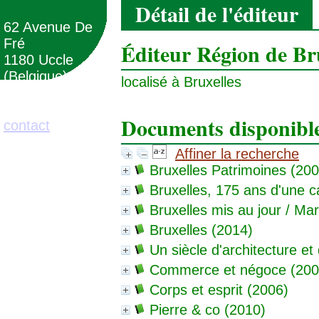
Détail de l'éditeur
62 Avenue De
Fré
Éditeur Région de Br
1180 Uccle
(Belgique)
localisé à Bruxelles
02/373.71.11
Documents disponibles
contact
Affiner la recherche
Bruxelles Patrimoines
(200
Bruxelles, 175 ans d'une c
Bruxelles mis au jour
/ Mar
Bruxelles
(2014)
Un siècle d'architecture e
Commerce et négoce
(200
Corps et esprit
(2006)
Pierre & co
(2010)