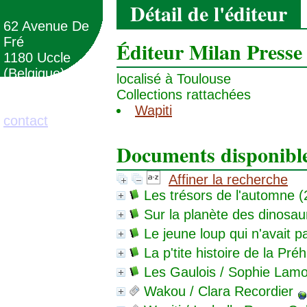
Détail de l'éditeur
62 Avenue De
Fré
Éditeur Milan Presse
1180 Uccle
(Belgique)
localisé à Toulouse
Collections rattachées
02/373.71.11
Wapiti
contact
Documents disponibles
Affiner la recherche
Les trésors de l'automne
(
Sur la planète des dinosau
Le jeune loup qui n'avait 
La p'tite histoire de la Préh
Les Gaulois
/ Sophie Lamo
Wakou
/ Clara Recordier