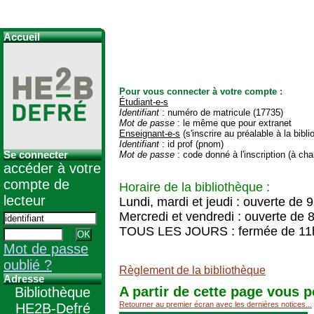
Accueil
Pour vous connecter à votre compte :
Étudiant-e-s
Identifiant
: numéro de matricule (17735)
Mot de passe
: le même que pour extranet
Enseignant-e-s
(s'inscrire au préalable à la bibl
Identifiant
: id prof (pnom)
Se connecter
Mot de passe
: code donné à l'inscription (à cha
accéder à votre
compte de
Horaire de la bibliothèque :
lecteur
Lundi, mardi et jeudi : ouverte de 
Mercredi et vendredi : ouverte de 
TOUS LES JOURS : fermée de 11
Mot de passe
oublié ?
Règlement de la bibliothèque
Adresse
A partir de cette page vous p
Bibliothèque
Retourner au premier écran avec les dernières notices...
HE2B-Defré