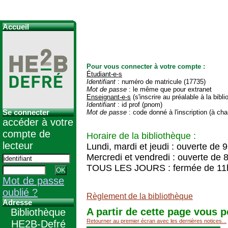
Accueil
Pour vous connecter à votre compte :
Étudiant-e-s
Identifiant
: numéro de matricule (17735)
Mot de passe
: le même que pour extranet
Enseignant-e-s
(s'inscrire au préalable à la bibl
Identifiant
: id prof (pnom)
Se connecter
Mot de passe
: code donné à l'inscription (à cha
accéder à votre
compte de
Horaire de la bibliothèque :
lecteur
Lundi, mardi et jeudi : ouverte de 
Mercredi et vendredi : ouverte de 
TOUS LES JOURS : fermée de 11
Mot de passe
oublié ?
Règlement de la bibliothèque
Adresse
A partir de cette page vous p
Bibliothèque
Retourner au premier écran avec les dernières notices...
HE2B-Defré