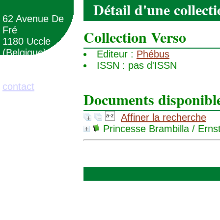
Détail d'une collect
62 Avenue De
Fré
Collection Verso
1180 Uccle
(Belgique)
Editeur :
Phébus
ISSN : pas d'ISSN
02/373.71.11
contact
Documents disponibles
Affiner la recherche
Princesse Brambilla
/ Erns