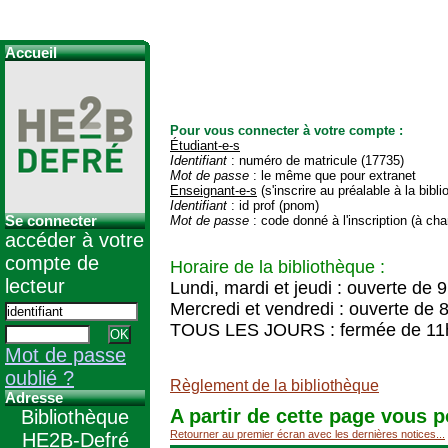
Accueil
Pour vous connecter à votre compte :
Étudiant-e-s
Identifiant
: numéro de matricule (17735)
Mot de passe
: le même que pour extranet
Enseignant-e-s
(s'inscrire au préalable à la bibl
Identifiant
: id prof (pnom)
Se connecter
Mot de passe
: code donné à l'inscription (à cha
accéder à votre
compte de
Horaire de la bibliothèque :
lecteur
Lundi, mardi et jeudi : ouverte de 
Mercredi et vendredi : ouverte de 
TOUS LES JOURS : fermée de 11
Mot de passe
oublié ?
Règlement de la bibliothèque
Adresse
A partir de cette page vous p
Bibliothèque
Retourner au premier écran avec les dernières notices...
HE2B-Defré