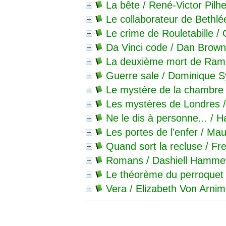
La bête
/ René-Victor Pilh
Le collaborateur de Bethl
Le crime de Rouletabille
/ 
Da Vinci code
/ Dan Brown
La deuxième mort de Ram
Guerre sale
/ Dominique Sy
Le mystère de la chambre
Les mystères de Londres
/
Ne le dis à personne...
/ H
Les portes de l'enfer
/ Mau
Quand sort la recluse
/ Fr
Romans
/ Dashiell Hammet
Le théorème du perroquet
Vera
/ Elizabeth Von Arnim