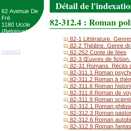
Détail de l'indexati
62 Avenue De
Fré
82-312.4 : Roman pol
1180 Uccle
(Belgique)
82-1 Littérature. Genres
02/373.71.11
82-2 Théâtre. Genre dr
contact
82-252 Conte de fées
82-3 Œuvres de fiction.
82-31 Romans. Récits d
82-311.1 Roman psycho
82-311.2 Roman à thèm
82-311.6 Roman histor
82-311.8 Roman de vo
82-311.9 Roman scientif
82-312.1 Roman philoso
82-312.3 Roman pastoral
82-312.6 Roman autobi
82-312.9 Roman fantas