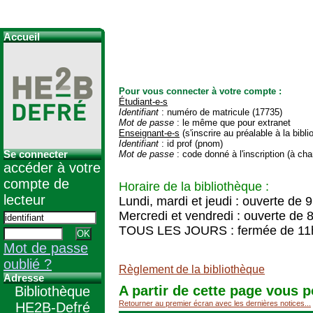
Accueil
Pour vous connecter à votre compte :
Étudiant-e-s
Identifiant
: numéro de matricule (17735)
Mot de passe
: le même que pour extranet
Enseignant-e-s
(s'inscrire au préalable à la bibl
Identifiant
: id prof (pnom)
Se connecter
Mot de passe
: code donné à l'inscription (à cha
accéder à votre
compte de
Horaire de la bibliothèque :
lecteur
Lundi, mardi et jeudi : ouverte de 
Mercredi et vendredi : ouverte de 
TOUS LES JOURS : fermée de 11
Mot de passe
oublié ?
Règlement de la bibliothèque
Adresse
A partir de cette page vous p
Bibliothèque
Retourner au premier écran avec les dernières notices...
HE2B-Defré