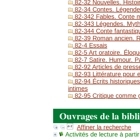
82-32 Nouvelles. Histoi
82-34 Contes. Légende
82-342 Fables. Conte m
82-343 Légendes. Myth
82-344 Conte fantastiqu
82-39 Roman ancien. 
82-4 Essais
82-5 Art oratoire. Éloq
82-7 Satire. Humour. P
82-92 Articles de presse
82-93 Littérature pour e
82-94 Écrits historique
intimes
82-95 Critique comme genr
Ouvrages de la bibl
Affiner la recherche
Activités de lecture à partir