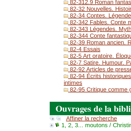
82-312.9 Roman fantas
82-32 Nouvelles. Histoi
82-34 Contes. Légende
82-342 Fables. Conte m
82-343 Légendes. Myth
82-344 Conte fantastiqu
82-39 Roman ancien. 
82-4 Essais
82-5 Art oratoire. Éloq
82-7 Satire. Humour. P
82-92 Articles de presse
82-94 Écrits historique
intimes
82-95 Critique comme genr
Ouvrages de la bibl
Affiner la recherche
1, 2, 3... moutons
/ Christi