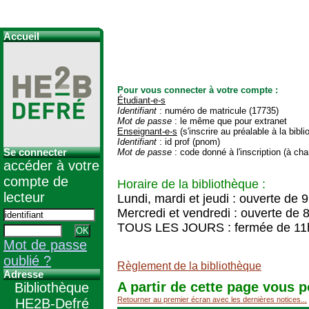
Accueil
Pour vous connecter à votre compte :
Étudiant-e-s
Identifiant
: numéro de matricule (17735)
Mot de passe
: le même que pour extranet
Enseignant-e-s
(s'inscrire au préalable à la bibl
Identifiant
: id prof (pnom)
Se connecter
Mot de passe
: code donné à l'inscription (à cha
accéder à votre
compte de
Horaire de la bibliothèque :
lecteur
Lundi, mardi et jeudi : ouverte de 
Mercredi et vendredi : ouverte de 
TOUS LES JOURS : fermée de 11
Mot de passe
oublié ?
Règlement de la bibliothèque
Adresse
A partir de cette page vous p
Bibliothèque
Retourner au premier écran avec les dernières notices...
HE2B-Defré