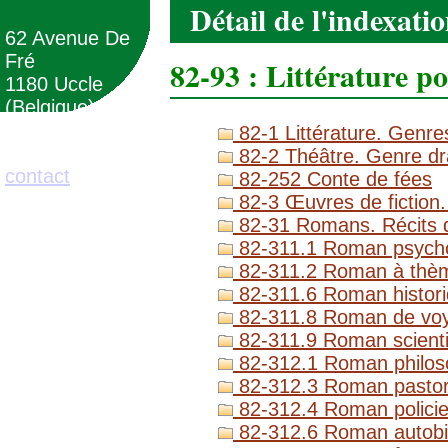
Détail de l'indexati
62 Avenue De
Fré
82-93 : Littérature p
1180 Uccle
(Belgique)
82-1 Littérature. Genres
02/373.71.11
82-2 Théâtre. Genre dr
contact
82-252 Conte de fées
82-3 Œuvres de fiction.
82-31 Romans. Récits d
82-311.1 Roman psycho
82-311.2 Roman à thèm
82-311.6 Roman histor
82-311.8 Roman de vo
82-311.9 Roman scientif
82-312.1 Roman philoso
82-312.3 Roman pastoral
82-312.4 Roman policier
82-312.6 Roman autobi