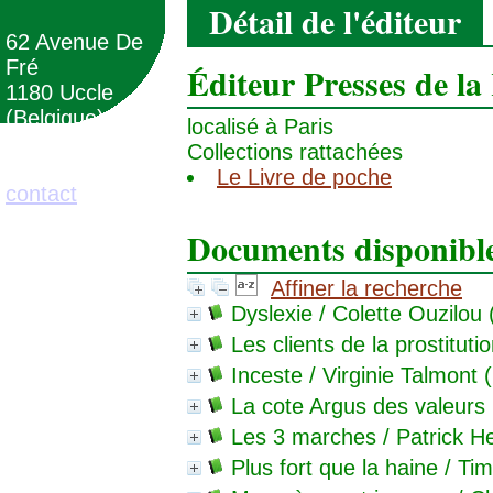
Détail de l'éditeur
62 Avenue De
Fré
Éditeur Presses de la
1180 Uccle
(Belgique)
localisé à Paris
Collections rattachées
02/373.71.11
Le Livre de poche
contact
Documents disponibles
Affiner la recherche
Dyslexie
/ Colette Ouzilou
Les clients de la prostituti
Inceste
/ Virginie Talmont 
La cote Argus des valeurs 
Les 3 marches
/ Patrick H
Plus fort que la haine
/ Tim