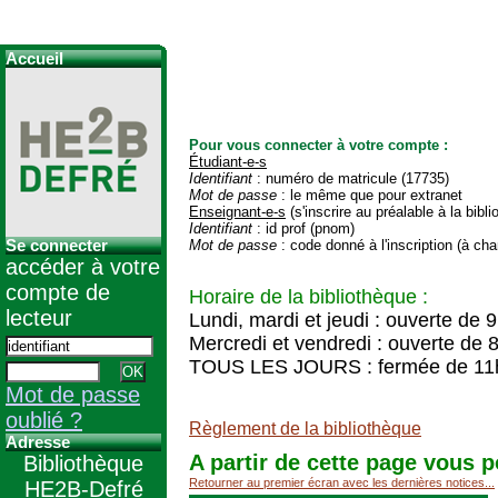
Accueil
Pour vous connecter à votre compte :
Étudiant-e-s
Identifiant
: numéro de matricule (17735)
Mot de passe
: le même que pour extranet
Enseignant-e-s
(s'inscrire au préalable à la bibl
Identifiant
: id prof (pnom)
Se connecter
Mot de passe
: code donné à l'inscription (à cha
accéder à votre
compte de
Horaire de la bibliothèque :
lecteur
Lundi, mardi et jeudi : ouverte de 
Mercredi et vendredi : ouverte de 
TOUS LES JOURS : fermée de 11
Mot de passe
oublié ?
Règlement de la bibliothèque
Adresse
A partir de cette page vous p
Bibliothèque
Retourner au premier écran avec les dernières notices...
HE2B-Defré